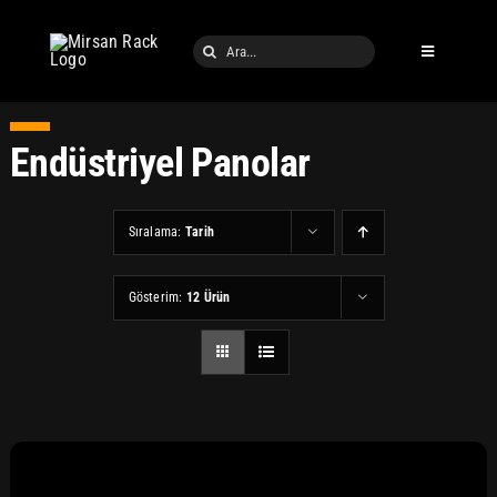
Skip
to
Ara:
Toggle
content
Navigation
Endüstriyel Panolar
Sıralama:
Tarih
Gösterim:
12 Ürün