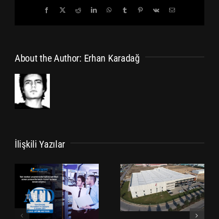
Facebook
X
Reddit
LinkedIn
WhatsApp
Tumblr
Pinterest
Vk
E-
posta
About the Author:
Erhan Karadağ
İlişkili Yazılar