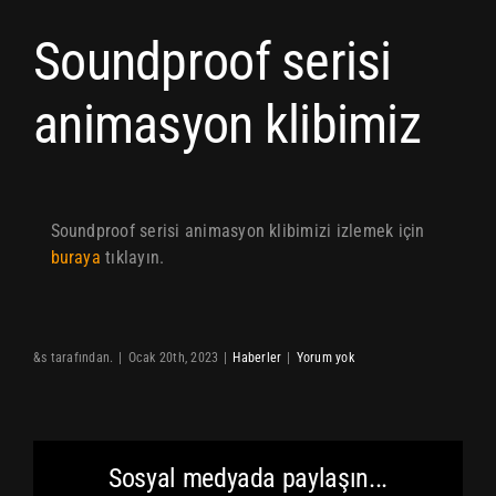
Soundproof serisi
KARİYER
animasyon klibimiz
İLETİŞİM
Soundproof serisi animasyon klibimizi izlemek için
buraya
tıklayın.
HESABIM
&s tarafından.
|
Ocak 20th, 2023
|
Haberler
|
Yorum yok
SEPET
Sosyal medyada paylaşın...